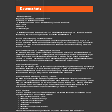
Datenschutz
Datenschutzerklärung
Allgemeiner Hinweis und Pflichtinformationen
Benennung der verantwortlichen Stelle
Die verantwortliche Stelle für die Datenverarbeitung auf dieser Website ist:
Martin Giesow
Hasselkamp 59
24119 Kronshagen
Die verantwortliche Stelle entscheidet allein oder gemeinsam mit anderen über die Zwecke und Mittel der
Verarbeitung von personenbezogenen Daten (z.B. Namen, Kontaktdaten o. Ä.).
Widerruf Ihrer Einwilligung zur Datenverarbeitung
Nur mit Ihrer ausdrücklichen Einwilligung sind einige Vorgänge der Datenverarbeitung möglich. Ein
Widerruf Ihrer bereits erteilten Einwilligung ist jederzeit möglich. Für den Widerruf genügt eine formlose
Mitteilung per E-Mail. Die Rechtmäßigkeit der bis zum Widerruf erfolgten Datenverarbeitung bleibt vom
Widerruf unberührt.
Recht auf Beschwerde bei der zuständigen Aufsichtsbehörde
Als Betroffener steht Ihnen im Falle eines datenschutzrechtlichen Verstoßes ein Beschwerderecht bei der
zuständigen Aufsichtsbehörde zu. Zuständige Aufsichtsbehörde bezüglich datenschutzrechtlicher Fragen
ist der Landesdatenschutzbeauftragte des Bundeslandes, in dem sich der Sitz unseres Unternehmens
befindet. Der folgende Link stellt eine Liste der Datenschutzbeauftragten sowie deren Kontaktdaten bereit:
https://www.bfdi.bund.de/DE/Infothek/Anschriften_Links/anschriften_links-node.html.
Recht auf Datenübertragbarkeit
Ihnen steht das Recht zu, Daten, die wir auf Grundlage Ihrer Einwilligung oder in Erfüllung eines Vertrags
automatisiert verarbeiten, an sich oder an Dritte aushändigen zu lassen. Die Bereitstellung erfolgt in einem
maschinenlesbaren Format. Sofern Sie die direkte Übertragung der Daten an einen anderen
Verantwortlichen verlangen, erfolgt dies nur, soweit es technisch machbar ist.
Recht auf Auskunft, Berichtigung, Sperrung, Löschung
Sie haben jederzeit im Rahmen der geltenden gesetzlichen Bestimmungen das Recht auf unentgeltliche
Auskunft über Ihre gespeicherten personenbezogenen Daten, Herkunft der Daten, deren Empfänger und den
Zweck der Datenverarbeitung und ggf. ein Recht auf Berichtigung, Sperrung oder Löschung dieser Daten.
Diesbezüglich und auch zu weiteren Fragen zum Thema personenbezogene Daten können Sie sich
jederzeit über die im Impressum aufgeführten Kontaktmöglichkeiten an uns wenden.
Server-Log-Dateien
In Server-Log-Dateien erhebt und speichert der Provider der Website automatisch Informationen, die Ihr
Browser automatisch an uns übermittelt. Dies sind:
• Besuchte Seite auf unserer Domain
• Datum und Uhrzeit der Serveranfrage
• Browsertyp und Browserversion
• Verwendetes Betriebssystem
• Referrer URL
• Hostname des zugreifenden Rechners
• IP-Adresse
Es findet keine Zusammenführung dieser Daten mit anderen Datenquellen statt. Grundlage der