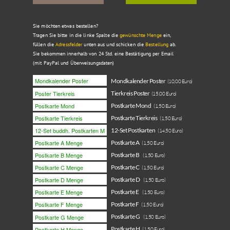
Sie möchten etwas bestellen?
Tragen Sie bitte in die linke Spalte die
gewünschte Menge
ein,
füllen die
Adressfelder
unten aus und schicken die
Bestellung
ab.
Sie bekommen innerhalb von 24 Std. eine Bestätigung per Email
(mit PayPal und Überweisungsdaten)
Mondkalender Poster
(10,00 Euro)
Tierkreis Poster
(15,00 Euro)
Postkarte Mond
(1,50 Euro)
Postkarte Tierkreis
(1,50 Euro)
12-Set Postkarten
(14,50 Euro)
Postkarte A
(1,50 Euro)
Postkarte B
(1,50 Euro)
Postkarte C
(1,50 Euro)
Postkarte D
(1,50 Euro)
Postkarte E
(1,50 Euro)
Postkarte F
(1,50 Euro)
Postkarte G
(1,50 Euro)
Postkarte H
(1,50 Euro)