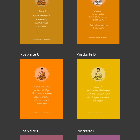
Postkarte
C
Postkarte
D
Postkarte
E
Postkarte
F